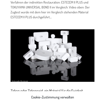
Verfahren der indirekten Restauration: ESTECEM II PLUS und
TOKUYAMA UNIVERSAL BOND II im Vergleich. Video oben: Der
Zugtest wurde mit dem hier im Vergleich stehenden Material
ESTECEM II PLUS durchgeführt....
Zirkon oder Zirkonoxid, ein Material für die Ewigkeit
von
Albert Heil
|
Okt. 18, 2019
|
Allgemein
,
Material
,
Technik
Cookie-Zustimmung verwalten
PRETTAU ® Für Kunden nur das Beste Was ist Zirkon? Zirkon