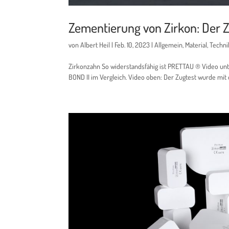
Zementierung von Zirkon: Der 
von
Albert Heil
|
Feb. 10, 2023
|
Allgemein
,
Material
,
Techni
Zirkonzahn So widerstandsfähig ist PRETTAU ® Video un
BOND II im Vergleich. Video oben: Der Zugtest wurde mit 