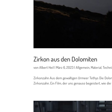
Zirkon aus den Dolomiten
von
Albert Heil
|
März 6, 2023
|
Allgemein
,
Material
,
Techn
Zirkonzahn Aus dem gewaltigen Urmeer Tethys Die Dolomi
Zirkonzahn. Ein Film, der uns genauso begeistert, wie di