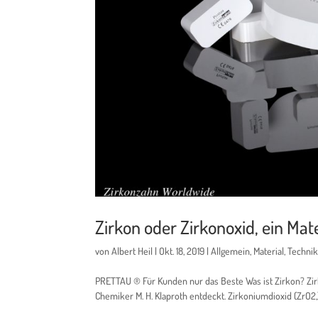
Zirkon oder Zirkonoxid, ein Mate
von
Albert Heil
|
Okt. 18, 2019
|
Allgemein
,
Material
,
Techni
PRETTAU ® Für Kunden nur das Beste Was ist Zirkon? Zirk
Chemiker M. H. Klaproth entdeckt. Zirkoniumdioxid (ZrO2