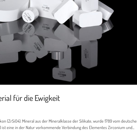
rial für die Ewigkeit
k
on (ZrSiO4). Mineral aus der Mineralklasse der Silikate, wurde 1789 vom deutsch
,) ist eine in der Natur vorkommende Verbindung des Elementes Zirconium und...