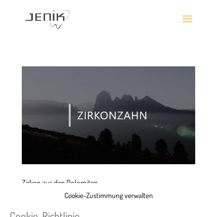
Zirkon aus den Dolomiten
von
Albert Heil
|
März 6, 2023
|
Allgemein
,
Material
,
Technik
Cookie-Zustimmung verwalten
Zirkonzahn Aus dem gewaltigen Urmeer Tethys Die Dolomiten,
Cookie-Richtlinie